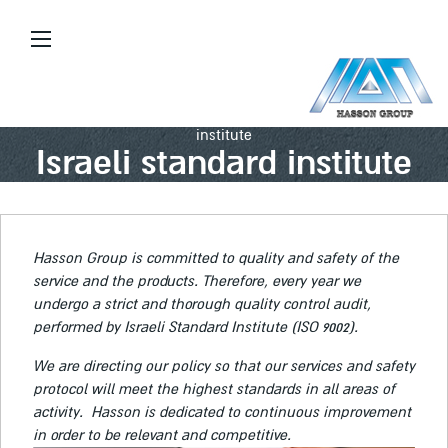
Skip
to
content
דף הבית
\\
Company profile
\\
Israeli standard
institute
Israeli standard institute
Hasson Group is committed to quality and safety of the
service and the products. Therefore, every year we
undergo a strict and thorough quality control audit,
performed by Israeli Standard Institute (ISO 9002).
We are directing our policy so that our services and safety
protocol will meet the highest standards in all areas of
activity. Hasson is dedicated to continuous improvement
in order to be relevant and competitive.