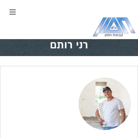
עבור
אל
תוכן
העמוד
דף הבית
\\
אדריכלים ומעצבים במועדון
\\
רני רותם
רני רותם