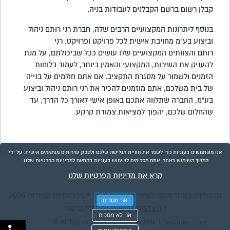
קבלן רשום ברשם הקבלנים לעבודות בניה.
בנוסף ליתרונות המקצועיים הרבים שלה, חברת רני רותם ניהול
וביצוע בע"מ מחויבת אישית לכל פרויקט ופרויקט. רני
רותם והצוותים המקצועיים שלו עושים ככל שביכולתם, על מנת
להעניק את השירות, המקצועי והאמין ביותר, לעמוד בלוחות
הזמנים ולשמור על מסגרת התקציב. אם אתם חולמים על בנייה
של בית משלכם, אתם מוזמנים להכיר את רני רותם ניהול וביצוע
בע"מ, החברה שתלווה אתכם באופן אישי לאורך כל הדרך, עד
שהחלום שלכם, יהפוך למציאות צמודת קרקע.
אנו משתמשים בעוגיות כדי לשפר את חוויית הגלישה שלכם ולספק שירותים מותאמים אישית. על ידי
המשך השימוש באתר, אתם מסכימים לשימוש בעוגיות בהתאם למדיניות הפרטיות שלנו.
קרא את מדיניות הפרטיות שלנו
ההדמיות באתר הינם לצרכי המחשה בלבד * כל הזכויות שמורות 2026
אני מסכים
הצהרת נגישות
*
|
הסדרי נגישות
אני לא מסכים
|
© All Rights Reserved hasson 2026
SeaOpen.com