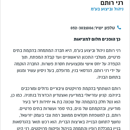
רני רותם
ניהול וביצוע בע"מ
טלפון ישיר:052-3021006
כך הופכים חלום למציאות
רני רותם ניהול וביצוע בע"מ, היא חברה המתמחה בהקמת בתים
פרטיים, משלבי התכנון הראשוניים ועד קבלת המפתח, תוך
הקפדה על יחס אישי ומקצועיות חסרת פשרות. החברה הוקמה
על ידי רני רותם, הנדסאי בנין, מדופלם, בעל ניסיון עשיר ומגוון
בתחום הבניה.
רותם השתתף בהקמת פרויקטים ציבוריים גדולים ומורכבים
ביניהם: קניון עזריאלי במודיעין ואצטדיון הכדורגל בנתניה. כמו כן,
הוא נטל חלק בהקמתה של שכונה בת 94 יחידות דיור בעיר
מודיעין, ובהקמתם של גנים, בתי ספר ועשרות בתים פרטיים.
רותם, בן למשפחת חקלאים ממושב רמת צבי בעמק יזרעאל,
נחשף לתחום הבנייה בארצות הברית. הוא רכש תואר בהנדסאות
בניין במכללת רופין והתמחה בניהול ופיקוח פרויקטים. רני הינו