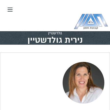
עבור
אל
תוכן
העמוד
דף הבית
\\
אדריכלים ומעצבים במועדון
\\
נירית
גולדשטיין
נירית גולדשטיין