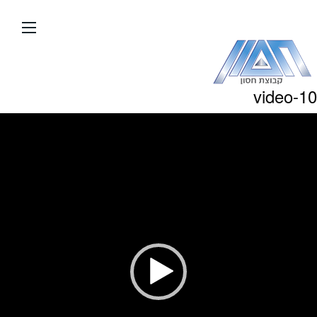
עבור
אל
תוכן
העמוד
video-10
גן
ידאו