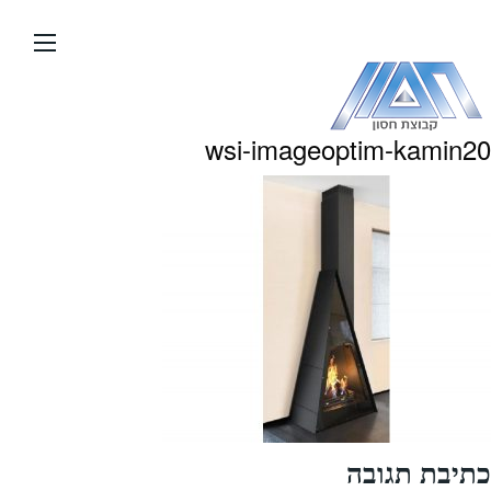
עבור
אל
תוכן
העמוד
wsi-imageoptim-kamin20
כתיבת תגובה