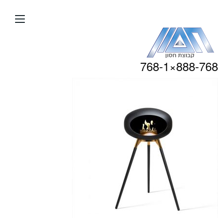
עבור
אל
תוכן
העמוד
888-768×768-1