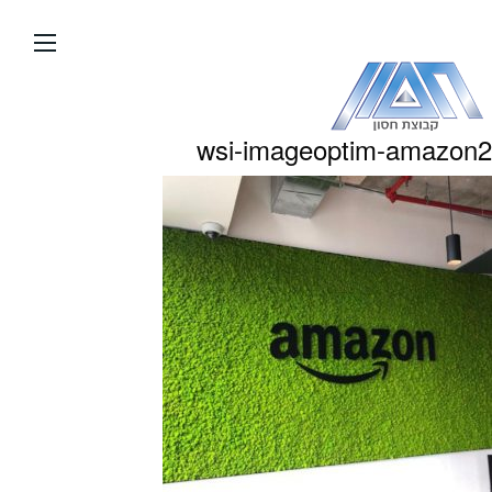
עבור
אל
תוכן
העמוד
wsi-imageoptim-amazon2