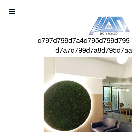
עבור
אל
תוכן
העמוד
d797d799d7a4d795d799d799-
d7a7d799d7a8d795d7aa