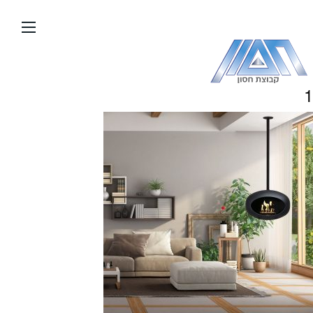
עבור
אל
תוכן
העמוד
1