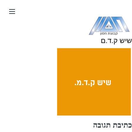
עבור
אל
תוכן
העמוד
שיש ק.ד.ם
כתיבת תגובה