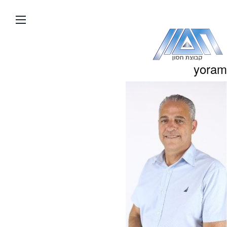
עבור
אל
תוכן
העמוד
yoram