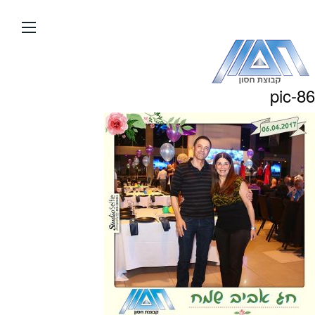
עבור
אל
תוכן
העמוד
pic-86