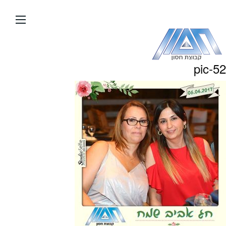
עבור
אל
תוכן
העמוד
pic-52