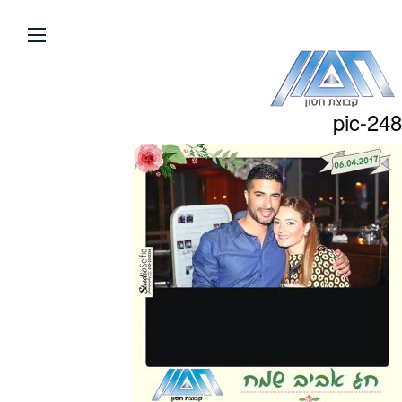
עבור
אל
תוכן
העמוד
pic-248