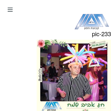
עבור
אל
תוכן
העמוד
pic-233