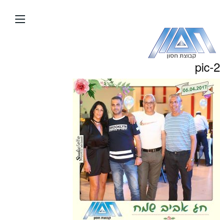
עבור
אל
תוכן
העמוד
pic-2