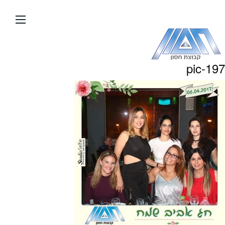
עבור
אל
תוכן
העמוד
pic-197