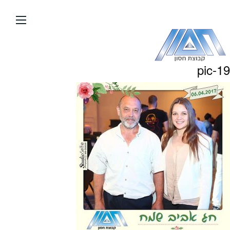
עבור
אל
תוכן
העמוד
pic-19