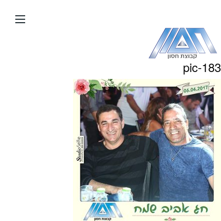
עבור
אל
תוכן
העמוד
pic-183