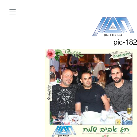
עבור
אל
תוכן
העמוד
pic-182