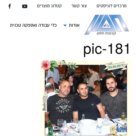
עבור
מרכזים לוגיסטים
צור קשר
קטלוג מוצרים
אל
תוכן
העמוד
אודות
כלי עבודה ואספקה טכנית
צ
pic-181