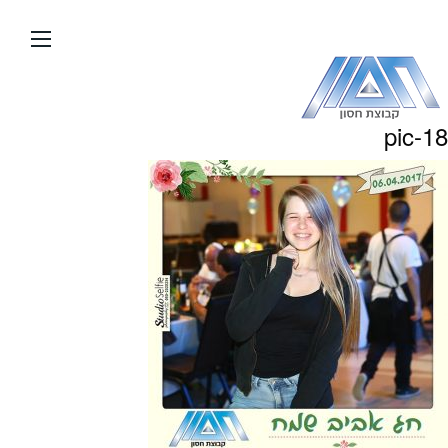
עבור
אל
תוכן
העמוד
pic-18