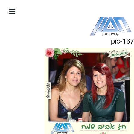
עבור
אל
תוכן
העמוד
pic-167