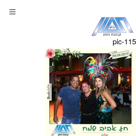
עבור
אל
תוכן
העמוד
pic-115