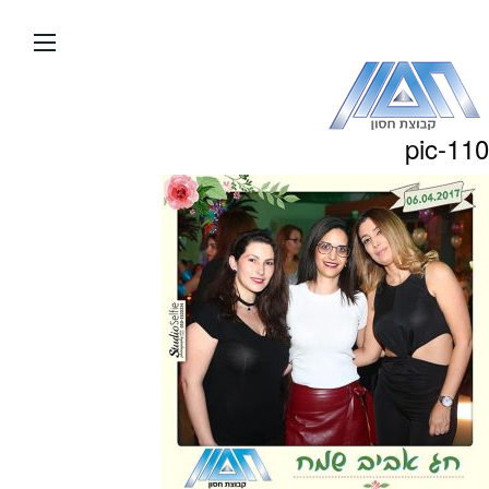
עבור
אל
תוכן
העמוד
pic-110