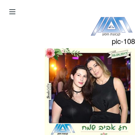
עבור
אל
תוכן
העמוד
pic-108