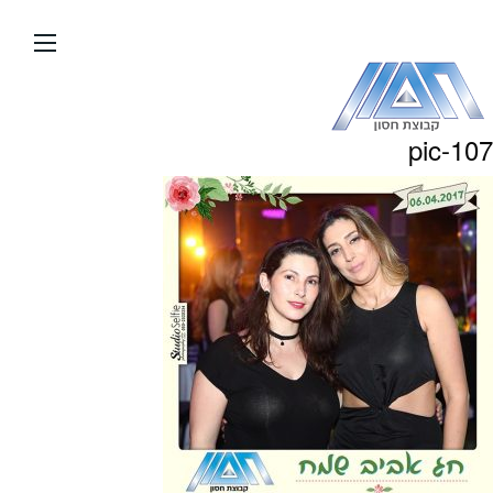
עבור
אל
תוכן
העמוד
pic-107