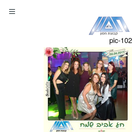
עבור
אל
תוכן
העמוד
pic-102