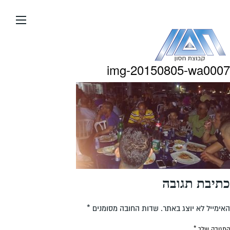
עבור
אל
תוכן
העמוד
img-20150805-wa0007
כתיבת תגובה
האימייל לא יוצג באתר.
שדות החובה מסומנים
*
התגובה שלך
*