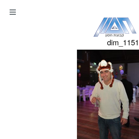
עבור
אל
תוכן
העמוד
dim_1151