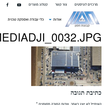
עבור
מרכזים לוגיסטים
צור קשר
קטלוג מוצרים
אל
תוכן
העמוד
אודות
כלי עבודה ואספקה טכנית
צ
EDIADJI_0032.JPG
כתיבת תגובה
האימייל לא יוצג באתר.
שדות החובה מסומנים
*