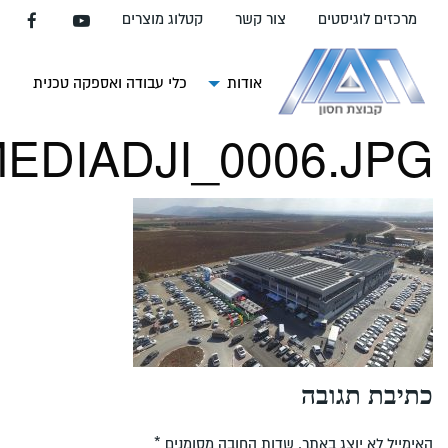
עבור
מרכזים לוגיסטים
צור קשר
קטלוג מוצרים
אל
תוכן
העמוד
אודות
כלי עבודה ואספקה טכנית
צ
EDIADJI_0006.JPG
כתיבת תגובה
האימייל לא יוצג באתר.
שדות החובה מסומנים
*