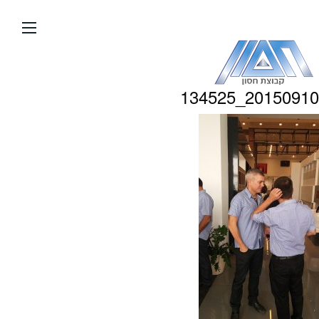
עבור
אל
תוכן
העמוד
20150910_134525