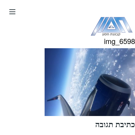
עבור
אל
תוכן
העמוד
img_6598
כתיבת תגובה