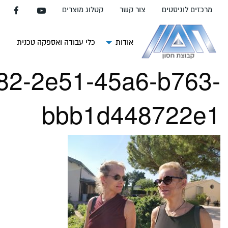
עבור
מרכזים לוגיסטים
צור קשר
קטלוג מוצרים
אל
תוכן
העמוד
אודות
כלי עבודה ואספקה טכנית
צ
82-2e51-45a6-b763-
bbb1d448722e1