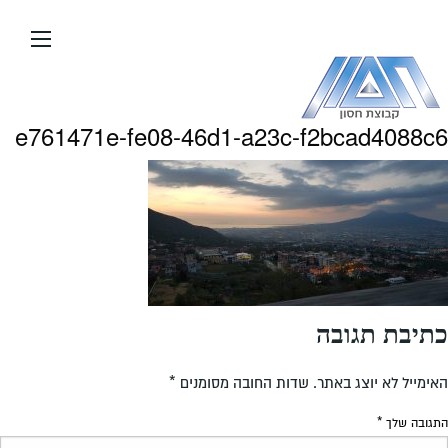
עבור
אל
תוכן
העמוד
e761471e-fe08-46d1-a23c-f2bcad4088c6
כתיבת תגובה
האימייל לא יוצג באתר.
שדות החובה מסומנים
*
התגובה שלך
*