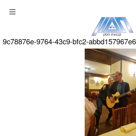
עבור
אל
תוכן
העמוד
9c78876e-9764-43c9-bfc2-abbd157967e6