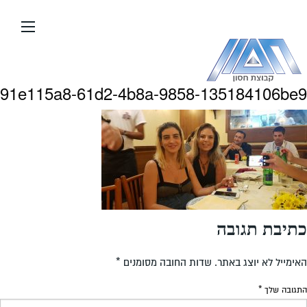
עבור
אל
תוכן
העמוד
91e115a8-61d2-4b8a-9858-135184106be9
כתיבת תגובה
האימייל לא יוצג באתר.
שדות החובה מסומנים
*
התגובה שלך
*