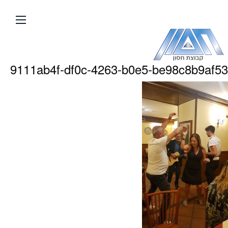
עבור
אל
תוכן
העמוד
9111ab4f-df0c-4263-b0e5-be98c8b9af53