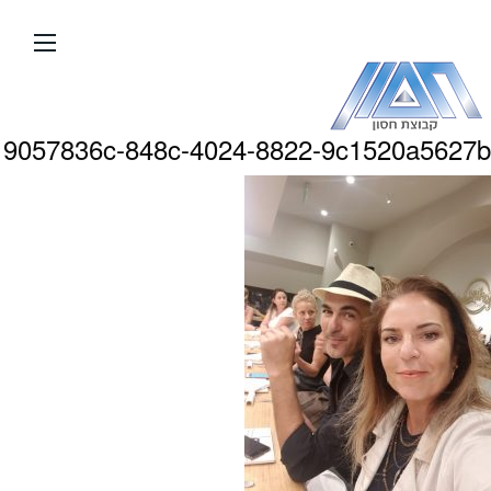
עבור
אל
תוכן
העמוד
9057836c-848c-4024-8822-9c1520a5627b