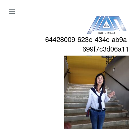
עבור
אל
תוכן
העמוד
64428009-623e-434c-ab9a-
699f7c3d06a11