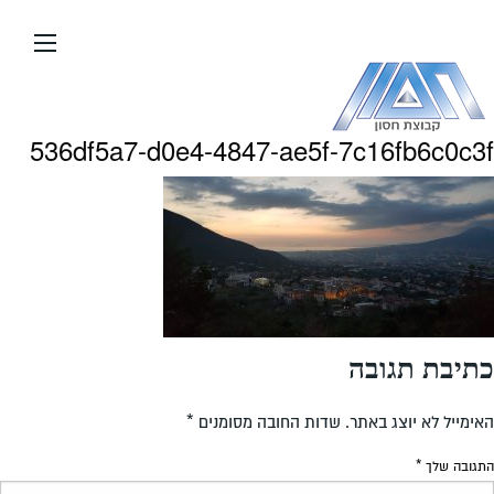
עבור
אל
תוכן
העמוד
536df5a7-d0e4-4847-ae5f-7c16fb6c0c3f
כתיבת תגובה
האימייל לא יוצג באתר.
שדות החובה מסומנים
*
התגובה שלך
*