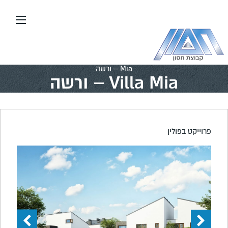
עבור
אל
תוכן
העמוד
דף הבית
\\
יזום ובנייה
\\
פרויקטים בחו”ל
\\
Villa
Mia – ורשה
Villa Mia – ורשה
פרוייקט בפולין