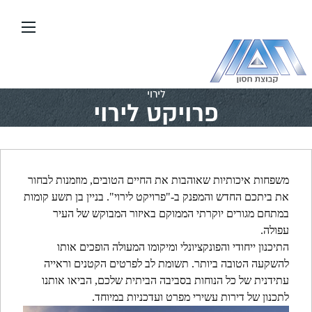
עבור
אל
תוכן
העמוד
דף הבית
\\
יזום ובנייה
\\
פרויקטים בארץ
\\
פרויקט
לירוי
פרויקט לירוי
משפחות איכותיות שאוהבות את החיים הטובים, מוזמנות לבחור
את ביתכם החדש והמפנק ב-"פרויקט לירוי". בניין בן תשע קומות
במתחם מגורים יוקרתי הממוקם באיזור המבוקש של העיר
עפולה.
התיכנון ייחודי והפונקציונלי ומיקומו המעולה הופכים אותו
להשקעה הטובה ביותר. תשומת לב לפרטים הקטנים וראייה
עתידנית של כל הנוחות בסביבה הביתית שלכם, הביאו אותנו
לתכנון של דירות עשירי מפרט ועדכניות במיוחד.