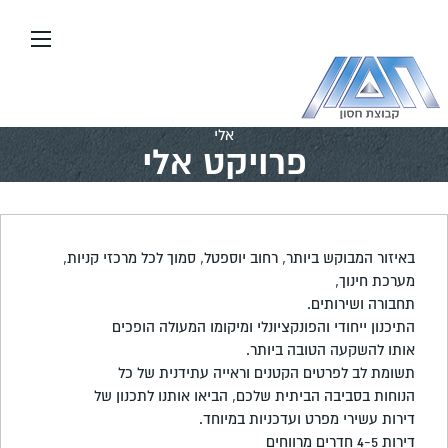
עבור
אל
תוכן
העמוד
דף הבית
\\
יזום ובנייה
\\
פרויקטים בארץ
\\
פרויקט
אלי
פרויקט אלי
באיזור המבוקש ביותר, רחוב יוספטל, סמוך לכל מרכזי קניות,
מערכת חינוך,
תחבורה ושירותים.
התיכנון ייחודי והפונקציונלי ומיקומו המעולה הופכים
אותו להשקעה הטובה ביותר.
תשומת לב לפרטים הקטנים וראייה עתידנית של כל
הנוחות בסביבה הביתית שלכם, הביאו אותנו לתכנון של
דירות עשירי מפרט ועדכניות במיוחד.
דירות 4-5 חדרים מרווחים