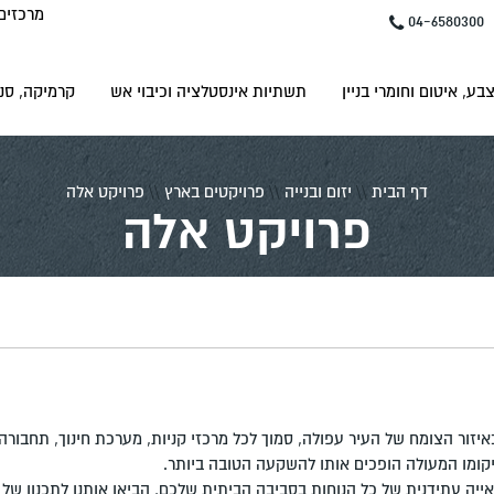
מרכזים
04-6580300
בע, איטום וחומרי בניין
תשתיות אינסטלציה וכיבוי אש
קרמיקה, סני
דף הבית
\\
יזום ובנייה
\\
פרויקטים בארץ
\\
פרויקט אלה
פרויקט אלה
איזור הצומח של העיר עפולה, סמוך לכל מרכזי קניות, מערכת חינוך, תחבורה 
ומיקומו המעולה הופכים אותו להשקעה הטובה ביותר.
יה עתידנית של כל הנוחות בסביבה הביתית שלכם, הביאו אותנו לתכנון של 