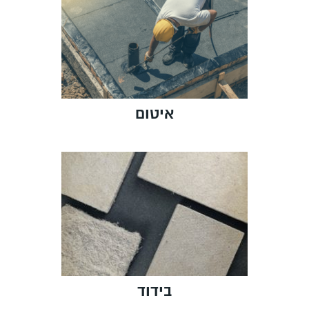
איטום
בידוד