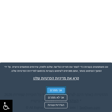
אנו משתמשים בעוגיות כדי לשפר את חוויית הגלישה שלכם ולספק שירותים מותאמים אישית. על ידי
המשך השימוש באתר, אתם מסכימים לשימוש בעוגיות בהתאם למדיניות הפרטיות שלנו.
קרא את מדיניות הפרטיות שלנו
אני מסכים
ההדמיות באתר הינם לצרכי המחשה בלבד * כל הזכויות שמורות 2026
אני לא מסכים
הצהרת נגישות
*
|
הסדרי נגישות
הגדרות עוגיות
|
© All Rights Reserved hasson 2026
SeaOpen.com