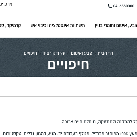
מרכזים
04-6580300
בע, איטום וחומרי בניין
תשתיות אינסטלציה וכיבוי אש
קרמיקה, סני
דף הבית
\\
צבע ואיטום
\\
עץ ודקורציה
\\
חיפויים
חיפויים
 קל להתקנה ולתחזוקה, תוחלת חיים ארוכה.
חיפוי פנים- חיפוי קירות פנים מעץ 100% ממוחזר מברזיל, מגולף בעבודת יד. מגיע במגוון גדלים ו