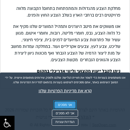
מחלקת הצבע מהגדולות והמתפתחות בתחום! הקבוצה מלווה
פרויקטים רבים ברחבי הארץ בשלב הצבע החוץ והפנים.
אנו משווקים את מיטב היצרנים ותמהיל המוצרים שלנו מקיף את
כל נלווה הצבע, גבס, חומרי מליטה, רובות, וחומרי איטום. מגוון
עשיר של פתרונות צבע המיועדים לפנים בית, ציפוי חיצוני,
שליכט, צבע לעץ, צבעים אקריליים ועוד. במחלקה עמדות מחשב
על מנת ליצור הדמיה של הצבע הנבחר ואף מכונות גיוון ליצירת
הצבע והגוונים הנבחרים מקשת הצבעים.
ניתן לקבל ייעוץ מקצועי וליווי אדריכלי במקום
אנו משתמשים בעוגיות כדי לשפר את חוויית הגלישה שלכם ולספק שירותים מותאמים אישית. על ידי
המשך השימוש באתר, אתם מסכימים לשימוש בעוגיות בהתאם למדיניות הפרטיות שלנו.
קרא את מדיניות הפרטיות שלנו
אני מסכים
ההדמיות באתר הינם לצרכי המחשה בלבד * כל הזכויות שמורות 2026
אני לא מסכים
הצהרת נגישות
*
|
הסדרי נגישות
הגדרות עוגיות
|
© All Rights Reserved hasson 2026
SeaOpen.com